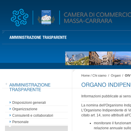
Home
/
Chi siamo
/
Organi
/
OIV
Informazioni pubblicate ai sensi d
Disposizioni generali
La nomina dell'Organismo Indipe
Organizzazione
L'Organismo Indipendente di Val
citato art. 14, sono attribuiti a
Consulenti e collaboratori
Personale
monitorare il funzionam
relazione annuale sullo 