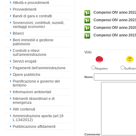
Attività e procedimenti
Provvedimenti
Compensi OIV anno 202
Bandi di gara e contratti
Compensi OIV anno 202
Sovvenzioni, contributi, sussidi,
vantaggi economici
Compensi OIV anno 202
Bilanci
Compensi OIV anno 201
Beni immobili e gestione
patrimonio
Controlli e rilievi
Voto
sull'amministrazione
Servizi erogati
Pagamenti dell'amministrazione
Negativo
Sufficie
Opere pubbliche
Nome
Pianificazione e governo del
territorio
Informazioni ambientali
Interventi straordinari e di
emergenza
Altri contenuti
Amministrazione aperta (art.18
L.134/2012)
Pubblicazione affidamenti
Commento