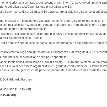
nte le criticità riscontrate ai competenti organi interni di governo ed amministrazi
unzione pubblica e alla Commissione di cui all'articolo 13;
lla performance di cui all'articolo 10 e assicurare la visibilità attraverso la pubblica
 dei processi di misurazione e valutazione, nonche' dell'utilizzo dei premi di cui al T
 contratti collettivi nazionali, dai contratti integrativi, dai regolamenti interni all'am
one del merito e della professionalità;
sistema di cui all'articolo 7, all'organo di indirizzo politico-amministrativo, la valut
d essi dei premi di cui al Titolo III;
orretta applicazione delle linee guida, delle metodologie e degli strumenti predispo
'assolvimento degli obblighi relativi alla trasparenza e all'integrità di cui al present
 le buone pratiche di promozione delle pari opportunità;
odelli forniti dalla Commissione di cui all'articolo 13, cura annualmente la realizza
are il livello di benessere organizzativo e il grado di condivisione del sistema di v
roprio superiore gerarchico da parte del personale, e ne riferisce alla predetta Com
: Dott. Edoardo Barusso
do Barusso
(197.16 KB)
so
(5.46 MB)