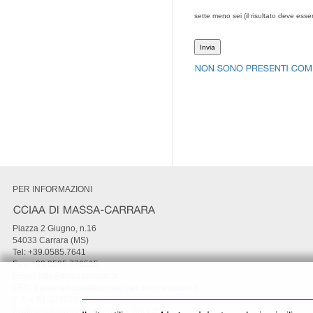
sette meno sei (il risultato deve esse
PER INFORMAZIONI
Piazza 2 Giugno, n.16
54033 Carrara (MS)
Tel: +39.0585.7641
Fax: +39.0585.776515
Email:
info@tno.camcom.it
PEC:
cameradicommercio@pec.tno.camcom.it
C.F. e P.I. 02627810464
Codice fatturazione elettronica: 08LLZJ