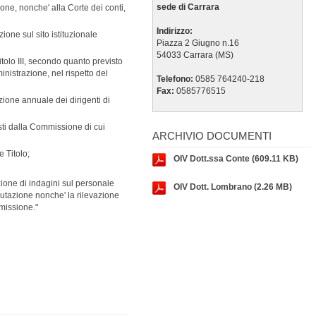
sede di Carrara
one, nonche' alla Corte dei conti,
Indirizzo:
zione sul sito istituzionale
Piazza 2 Giugno n.16
54033 Carrara (MS)
itolo III, secondo quanto previsto
ministrazione, nel rispetto del
Telefono:
0585 764240-218
Fax:
0585776515
azione annuale dei dirigenti di
sti dalla Commissione di cui
ARCHIVIO DOCUMENTI
e Titolo;
OIV Dott.ssa Conte
(609.11 KB)
zione di indagini sul personale
OIV Dott. Lombrano
(2.26 MB)
alutazione nonche' la rilevazione
missione."