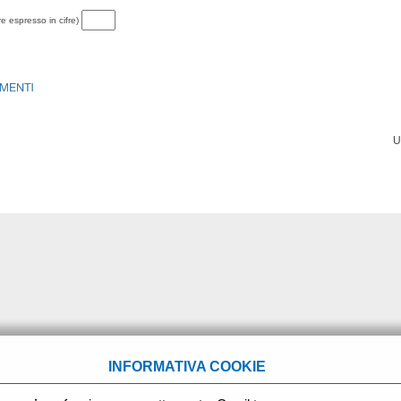
re espresso in cifre)
U
INFORMATIVA COOKIE