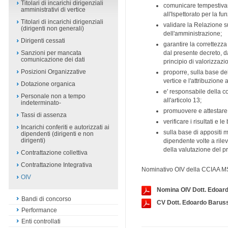
Titolari di incarichi dirigenziali
comunicare tempestivame
amministrativi di vertice
all'Ispettorato per la f
Titolari di incarichi dirigenziali
validare la Relazione su
(dirigenti non generali)
dell'amministrazione;
Dirigenti cessati
garantire la correttezza
dal presente decreto, dai
Sanzioni per mancata
comunicazione dei dati
principio di valorizzazi
Posizioni Organizzative
proporre, sulla base del 
vertice e l'attribuzione a
Dotazione organica
e' responsabile della c
Personale non a tempo
all'articolo 13;
indeterminato-
promuovere e attestare l
Tassi di assenza
verificare i risultati e
Incarichi conferiti e autorizzati ai
sulla base di appositi m
dipendenti (dirigenti e non
dirigenti)
dipendente volte a rilev
della valutazione del p
Contrattazione collettiva
Contrattazione Integrativa
Nominativo OIV della CCIAA MS
OIV
Nomina OIV Dott. Edoar
Bandi di concorso
CV Dott. Edoardo Barus
Performance
Enti controllati