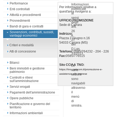
Performance
Informazioni
Per informazioni relative a
pubblicate
Enti controllati
quest'area rivolgersi a:
ai
Attività e procedimenti
sensi
UFFICIO PROMOZIONE
Provvedimenti
degli
Sede di Carrara
Bandi di gara e contratti
artt.
26
Sovvenzioni, contributi, sussidi,
Indirizzo:
e
vantaggi economici
Piazza 2 Giugno n.16
27
54033 Carrara (MS)
del
Criteri e modalità
D.Lgs.
Telefono:
0585/764232 - 204 - 226
Atti di concessione
33/2013
Fax:
0585/776515
Bilanci
Sito CCIAA TNO:
Le
Beni immobili e gestione
https://tno.camcom.it/promozione-e-
varie
patrimonio
assistenza-alle-imprese
sezioni
Controlli e rilievi
sono
sull'amministrazione
navigabili
Servizi erogati
attraverso
il
Pagamenti dell'amministrazione
menù
Opere pubbliche
di
Pianificazione e governo del
sinistra.
territorio
Informazioni ambientali