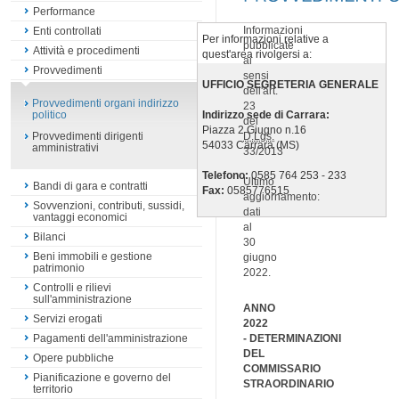
Performance
Informazioni
Enti controllati
Per informazioni relative a
pubblicate
Attività e procedimenti
quest'area rivolgersi a:
ai
Provvedimenti
sensi
UFFICIO SEGRETERIA GENERALE
dell'art.
Provvedimenti organi indirizzo
23
Indirizzo sede di Carrara:
politico
del
Piazza 2 Giugno n.16
D.Lgs.
Provvedimenti dirigenti
54033 Carrara (MS)
amministrativi
33/2013
Telefono:
0585 764 253 - 233
Ultimo
Bandi di gara e contratti
Fax:
0585776515
aggiornamento:
Sovvenzioni, contributi, sussidi,
dati
vantaggi economici
al
Bilanci
30
Beni immobili e gestione
giugno
patrimonio
2022.
Controlli e rilievi
sull'amministrazione
ANNO
Servizi erogati
2022
-
DETERMINAZIONI
Pagamenti dell'amministrazione
DEL
Opere pubbliche
COMMISSARIO
Pianificazione e governo del
STRAORDINARIO
territorio