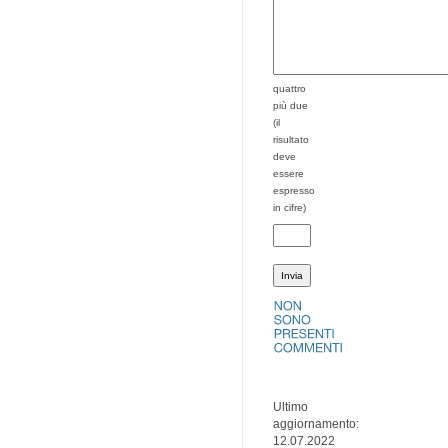
quattro
più due
(il
risultato
deve
essere
espresso
in cifre)
Ultimo
aggiornamento:
12.07.2022